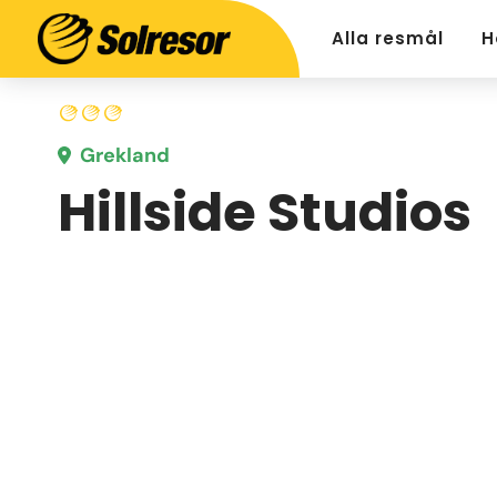
Alla resmål
H
Grekland
Hillside Studios