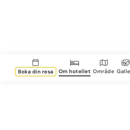
Om hotellet
Område
Galle
Boka din resa