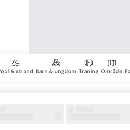
Pool & strand
Barn & ungdom
Träning
Område
Fa