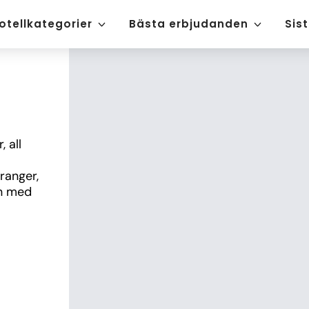
otellkategorier
Bästa erbjudanden
Sis
 all 
anger, 
n med 