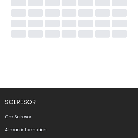
SOLRESOR
Om Solresor
Allmän information