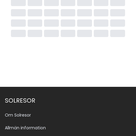
SOLRESOR
Om Solresor
Allmän information