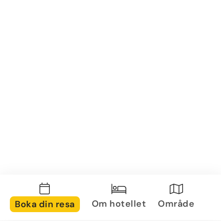
Om hotellet
Område
Boka din resa