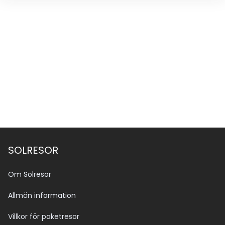
SOLRESOR
Om Solresor
Allmän information
Villkor för paketresor