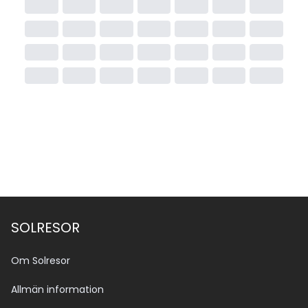
SOLRESOR
Om Solresor
Allmän information