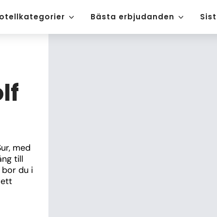
otellkategorier
Bästa erbjudanden
Sis
lf
ur, med 
g till 
bor du i 
tt 