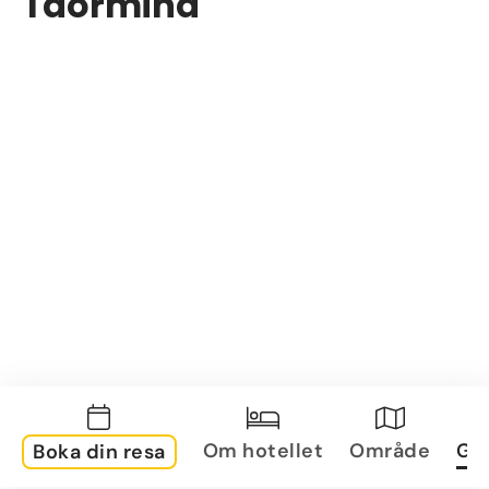
Taormina
Om hotellet
Område
Gal
Boka din resa