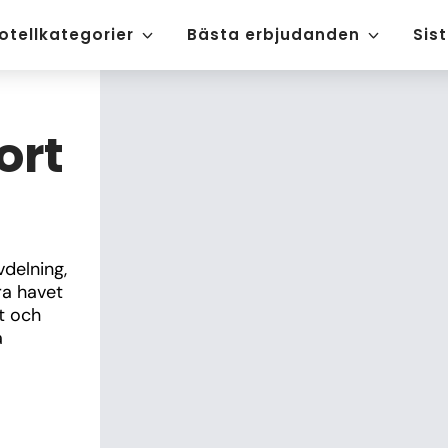
otellkategorier
Bästa erbjudanden
Sis
ort
elning, 
a havet 
 och 
 