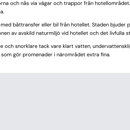
rna och nås via vägar och trappor från hotellområdet. H
a.
 med båttransfer eller bil från hotellet. Staden bjuder
 av avskild naturmiljö vid hotellet och det livfulla sta
ch snorklare tack vare klart vatten, undervattensklip
er som gör promenader i närområdet extra fina.