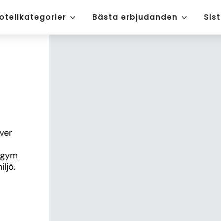
otellkategorier
Bästa erbjudanden
Sis
ver 
 gym 
iljö.