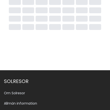
SOLRESOR
Om Solresor
Allmän information