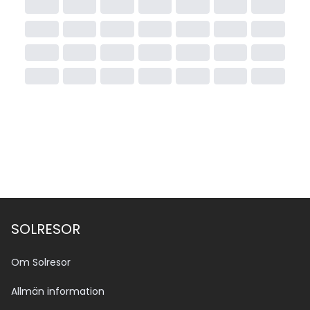
SOLRESOR
Om Solresor
Allmän information