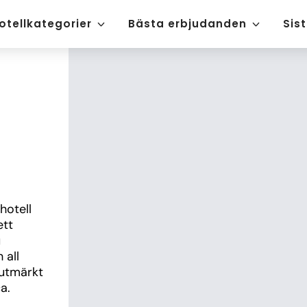
otellkategorier
Bästa erbjudanden
Sis
otell 
tt 
 
all 
utmärkt 
a.