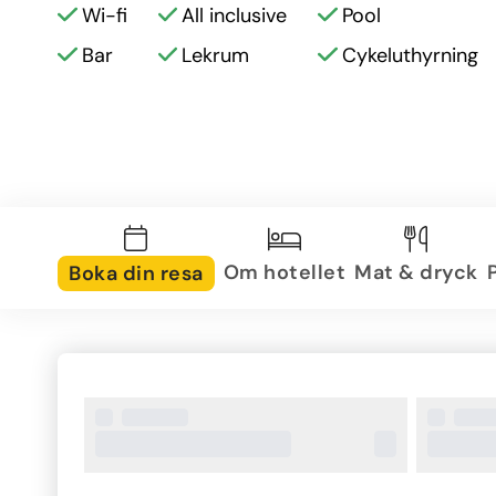
Wi-fi
All inclusive
Pool
Bar
Lekrum
Cykeluthyrning
Om hotellet
Mat & dryck
Boka din resa