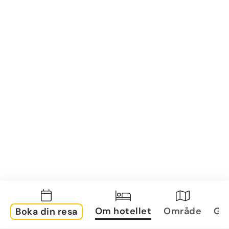
Om hotellet
Område
Gal
Boka din resa