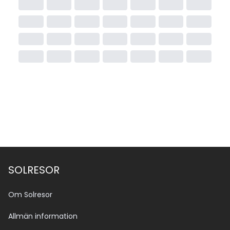
SOLRESOR
Om Solresor
Allmän information