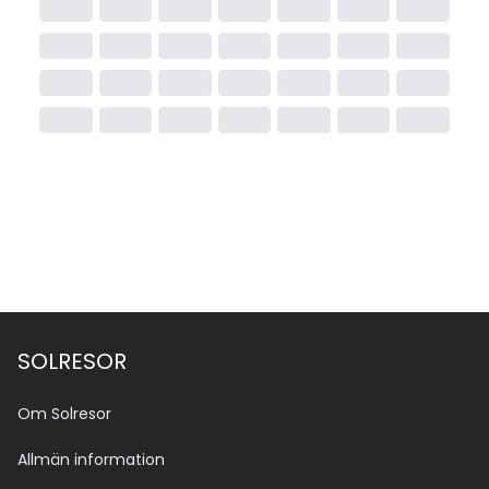
SOLRESOR
Om Solresor
Allmän information