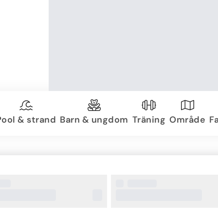
Pool & strand
Barn & ungdom
Träning
Område
Fa