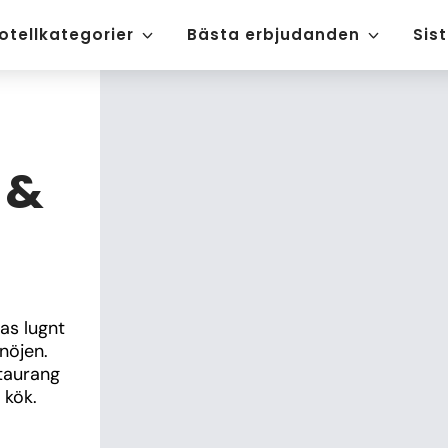
otellkategorier
Bästa erbjudanden
Sis
 &
s lugnt 
öjen. 
taurang 
 kök.