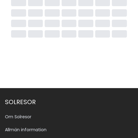
SOLRESOR
Om Solresor
Allmän information