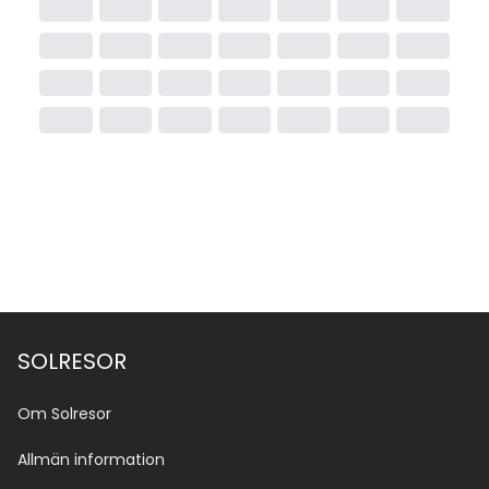
SOLRESOR
Om Solresor
Allmän information