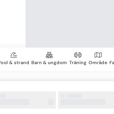
Pool & strand
Barn & ungdom
Träning
Område
Fa