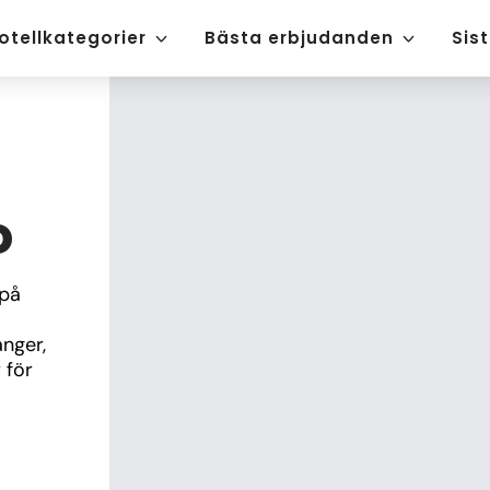
otellkategorier
Bästa erbjudanden
Sis
o
på 
nger, 
för 