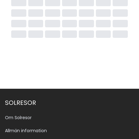
SOLRESOR
Om Solresor
Allmän information