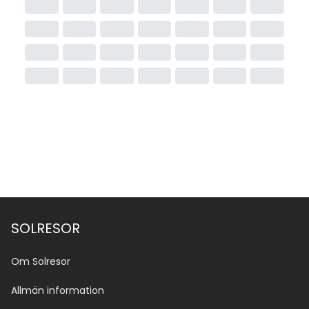
SOLRESOR
Om Solresor
Allmän information