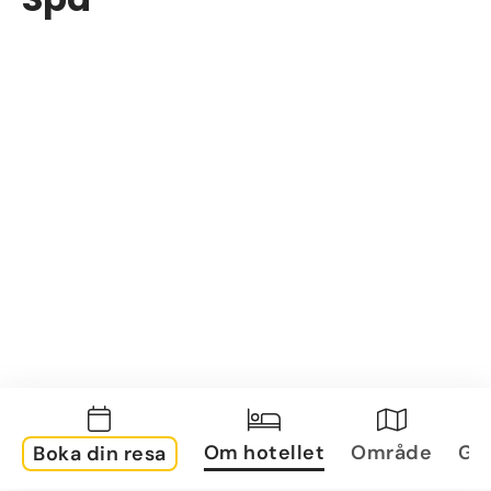
Om hotellet
Område
Gal
Boka din resa