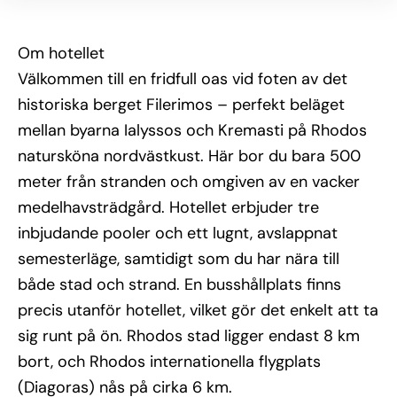
kombinerar närhet till både natur och stadsliv. Inom 2 
km finns ett brett utbud av restauranger, butiker och 
ett levande nattliv. För den som vill utforska mer 
Om hotellet
erbjuder Rhodos stad kulturella sevärdheter, 
historiska gränder och charmiga hamnområden – 
Välkommen till en fridfull oas vid foten av det
perfekt för dagsutflykter.
historiska berget Filerimos – perfekt beläget
Övrig information
mellan byarna Ialyssos och Kremasti på Rhodos
Observera: En lokal turistskatt tillkommer och betalas 
natursköna nordvästkust. Här bor du bara 500
direkt till hotellet vid incheckning. Skatten varierar 
beroende på hotellkategori och vistelsens längd och 
meter från stranden och omgiven av en vacker
är inte inkluderad i priset för resan.
medelhavsträdgård. Hotellet erbjuder tre
inbjudande pooler och ett lugnt, avslappnat
semesterläge, samtidigt som du har nära till
både stad och strand. En busshållplats finns
precis utanför hotellet, vilket gör det enkelt att ta
sig runt på ön. Rhodos stad ligger endast 8 km
bort, och Rhodos internationella flygplats
(Diagoras) nås på cirka 6 km.