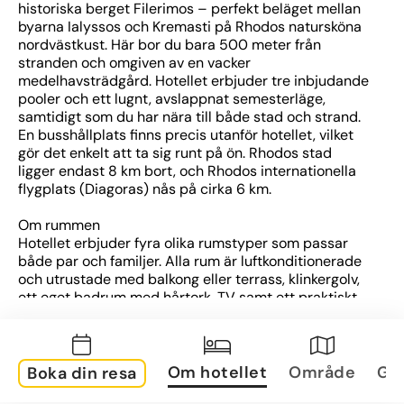
historiska berget Filerimos – perfekt beläget mellan 
byarna Ialyssos och Kremasti på Rhodos natursköna 
nordvästkust. Här bor du bara 500 meter från 
stranden och omgiven av en vacker 
medelhavsträdgård. Hotellet erbjuder tre inbjudande 
pooler och ett lugnt, avslappnat semesterläge, 
samtidigt som du har nära till både stad och strand. 
En busshållplats finns precis utanför hotellet, vilket 
gör det enkelt att ta sig runt på ön. Rhodos stad 
ligger endast 8 km bort, och Rhodos internationella 
flygplats (Diagoras) nås på cirka 6 km.
Om rummen
Hotellet erbjuder fyra olika rumstyper som passar 
både par och familjer. Alla rum är luftkonditionerade 
och utrustade med balkong eller terrass, klinkergolv, 
ett eget badrum med hårtork, TV samt ett praktiskt 
minikylskåp – allt för att ge dig en bekväm och 
avkopplande vistelse.
Om området
Om hotellet
Område
Gal
Boka din resa
Det lugna läget mellan Ialyssos och Kremasti 