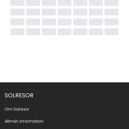
SOLRESOR
Om Solresor
Allmän information