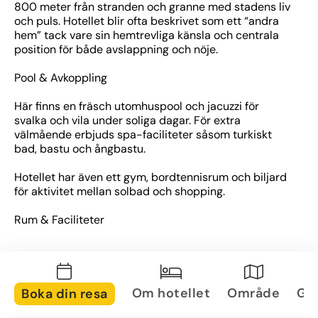
800 meter från stranden och granne med stadens liv 
och puls. Hotellet blir ofta beskrivet som ett “andra 
hem” tack vare sin hemtrevliga känsla och centrala 
position för både avslappning och nöje.
Pool & Avkoppling
Här finns en fräsch utomhuspool och jacuzzi för 
svalka och vila under soliga dagar. För extra 
välmående erbjuds spa-faciliteter såsom turkiskt 
bad, bastu och ångbastu. 
Hotellet har även ett gym, bordtennisrum och biljard 
för aktivitet mellan solbad och shopping.
Rum & Faciliteter
De rymliga och luftkonditionerade rummen är 
inredda i lugna, beige toner och många har balkong 
med pool- eller stadsutsikt.
Rummen är utrustade med TV, minibar, värdeskåp, 
Om hotellet
Område
Gal
Boka din resa
gratis Wi-Fi och rumservice.