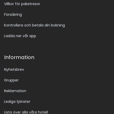
Villkor för paketresor
Pris: Cirka 25 USD per person, betalas kontant 
(vanligtvis i USD eller euro).
Försäkring
Kontrollera och betala din bokning
Ladda ner vår app
Information
Nyhetsbrev
Grupper
Reklamation
Lediga tjänster
Lista över alla våra hotell