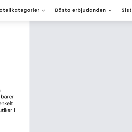
otellkategorier
Bästa erbjudanden
Sis
 
barer 
nkelt 
iker i 