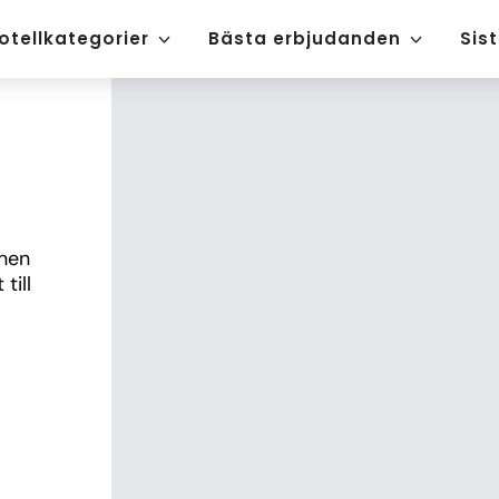
otellkategorier
Bästa erbjudanden
Sis
nen 
ill 