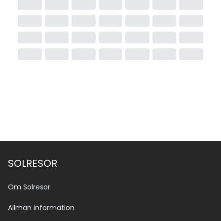
SOLRESOR
Om Solresor
Allmän information