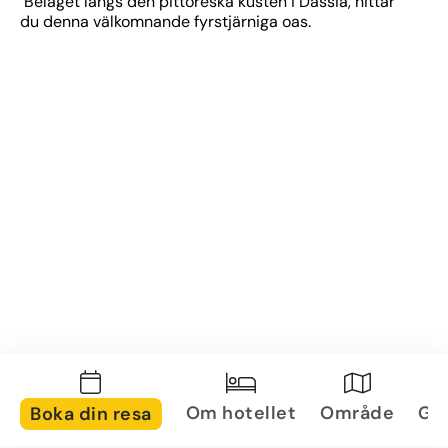
 Beläget längs den pittoreska kusten i Dassia, hittar 
du denna välkomnande fyrstjärniga oas.
Om hotellet
Område
Gal
Boka din resa