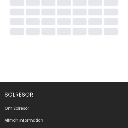
SOLRESOR
Om Solresor
Allmän information