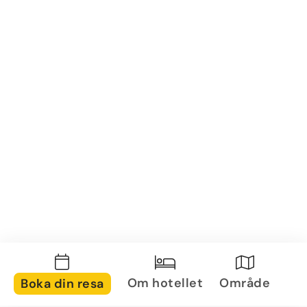
Om hotellet
Område
Boka din resa