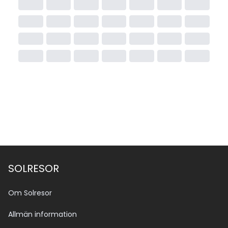
SOLRESOR
Om Solresor
Allmän information