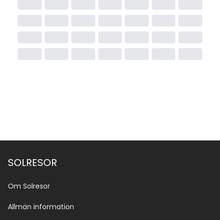
SOLRESOR
Om Solresor
Allmän information