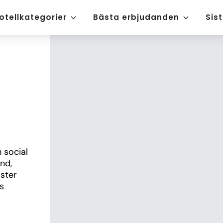
otellkategorier
Bästa erbjudanden
Sis
social 
nd, 
ster 
s 