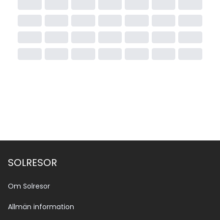
SOLRESOR
Om Solresor
Allmän information