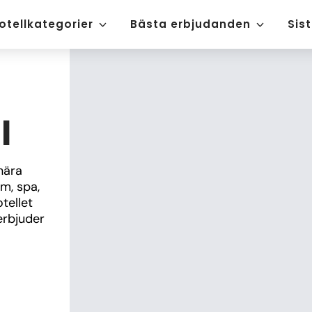
otellkategorier
Bästa erbjudanden
Sis
l
nära 
, spa, 
ellet 
rbjuder 