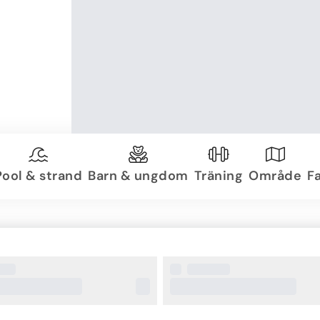
Pool & strand
Barn & ungdom
Träning
Område
Fa