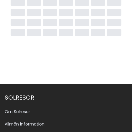
SOLRESOR
Om Solresor
Allmän information