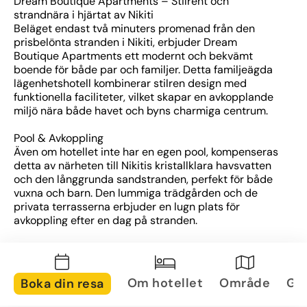
Dream Boutique Apartments – Stilrent och 
strandnära i hjärtat av Nikiti
Beläget endast två minuters promenad från den 
prisbelönta stranden i Nikiti, erbjuder Dream 
Boutique Apartments ett modernt och bekvämt 
boende för både par och familjer. Detta familjeägda 
lägenhetshotell kombinerar stilren design med 
funktionella faciliteter, vilket skapar en avkopplande 
miljö nära både havet och byns charmiga centrum.
Pool & Avkoppling
Även om hotellet inte har en egen pool, kompenseras 
detta av närheten till Nikitis kristallklara havsvatten 
och den långgrunda sandstranden, perfekt för både 
vuxna och barn. Den lummiga trädgården och de 
privata terrasserna erbjuder en lugn plats för 
avkoppling efter en dag på stranden.
Rum & Faciliteter
Hotellet erbjuder moderna studios och sviter med 
plats för upp till fyra personer. Alla enheter är 
Om hotellet
Område
Gal
Boka din resa
utrustade med luftkonditionering, gratis Wi-Fi, platt-
TV med satellitkanaler, värdeskåp och ljudisolering. 