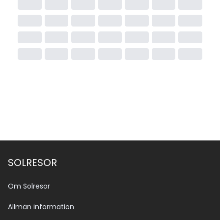
SOLRESOR
Om Solresor
Allmän information