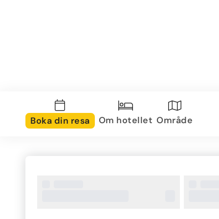
Om hotellet
Område
Boka din resa