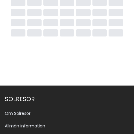
Visumet är giltigt i hela landet i 30 dagar och kan 
enkelt ordnas. Om du behöver köpa visum så kan du 
enkelt göra det direkt på flygplatsen i Egypten (t.ex. 
Sharm el Sheikh, Hurghada, Kairo).
Pris: Cirka 25 USD per person, betalas kontant 
(vanligtvis i USD eller euro).
SOLRESOR
Om Solresor
Allmän information