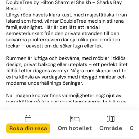
DoubleTree by Hilton Sharm el Sheikh – Sharks Bay 
Resort
Längs röda havets klara kust, med majestätiska Tiran 
Island som fond, väntar DoubleTree med sin stilrena 
familjevänlighet. Här är det lätt att landa i 
semesterlunken: från den privata stranden till den 
solvarma poolterrassen där sju olika poolområden 
lockar – oavsett om du söker lugn eller lek.
Rummen är luftiga och bekväma, med möbler i tidlös 
design, privat balkong eller uteplats – ett perfekt litet 
tillhåll efter dagens äventyr. Några rum skapar en lite 
extra känsla av vardagslyx med inbyggd minibar och 
moderna underhållningslösningar.
När magen knorrar finns valmöjligheter nog: njut av 
paradrätter på à la carte-restaurangerna, ta hjälp av 
rumsservice eller ladda energidepåerna med en 
generös bufféfrukost. Middag med utsikt, tilltugg vid 
poolen eller en fräsch juice – valet är ditt.
Om hotellet
Område
Gal
Boka din resa
För dig som gillar rörelse eller välmående finns ett 
gym, spa med massage och ett professionellt 