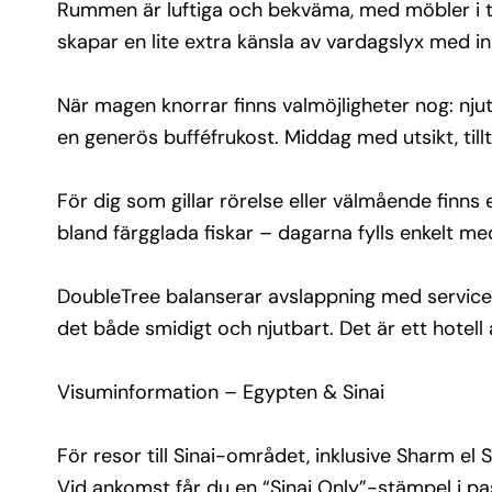
eller stillhet, beroende på dagens humör.
Rummen är luftiga och bekväma, med möbler i tidl
skapar en lite extra känsla av vardagslyx med 
DoubleTree balanserar avslappning med service 
att vara pråligt – gratis Wi-Fi, vänligt bemötande,
När magen knorrar finns valmöjligheter nog: nju
parkering och flexibilitet i rumstyper gör det bå
smidigt och njutbart. Det är ett hotell att återkom
en generös bufféfrukost. Middag med utsikt, tilltu
oavsiktligt fullt av små komforter i vardagen.
För dig som gillar rörelse eller välmående finn
Visuminformation – Egypten & Sinai
bland färgglada fiskar – dagarna fylls enkelt me
För resor till Sinai-området, inklusive Sharm el Sh
krävs inget visum för svenska medborgare vid vi
DoubleTree balanserar avslappning med service ut
på upp till 15 dagar.
det både smidigt och njutbart. Det är ett hotell 
Vid ankomst får du en “Sinai Only”-stämpel i pas
som gäller inom området.
Visuminformation – Egypten & Sinai
Om du planerar att stanna längre än 15 dagar ell
utanför Sinai (till exempel till Kairo, Hurghada elle
För resor till Sinai-området, inklusive Sharm el 
Luxor) behöver du ett egyptiskt visum.
Vid ankomst får du en “Sinai Only”-stämpel i p