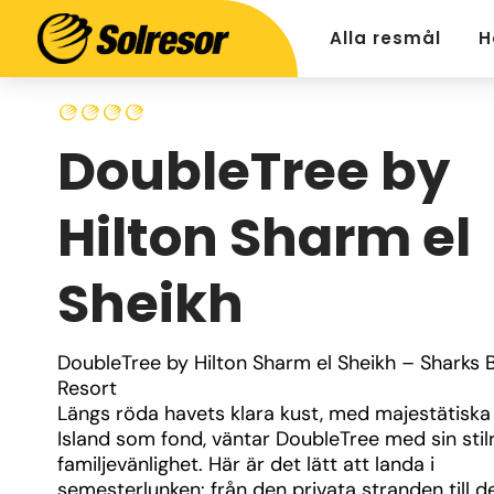
Alla resmål
H
DoubleTree by
Hilton Sharm el
Sheikh
DoubleTree by Hilton Sharm el Sheikh – Sharks B
Resort
Längs röda havets klara kust, med majestätiska 
Island som fond, väntar DoubleTree med sin stilr
familjevänlighet. Här är det lätt att landa i 
semesterlunken: från den privata stranden till de