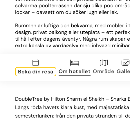
solvarma poolterrassen där sju olika poolområd
lockar – oavsett om du söker lugn eller lek.
Rummen är luftiga och bekväma, med möbler i ti
design, privat balkong eller uteplats – ett perfekt 
tillhåll efter dagens äventyr. Några rum skapar en
extra känsla av vardagslyx med inbyggd minibar
moderna underhållningslösningar.
När magen knorrar finns valmöjligheter nog: njut
Om hotellet
Område
Galle
Boka din resa
paradrätter på à la carte-restaurangerna, ta hjäl
rumsservice eller ladda energidepåerna med en 
generös bufféfrukost. Middag med utsikt, tilltugg
poolen eller en fräsch juice – valet är ditt.
DoubleTree by Hilton Sharm el Sheikh – Sharks 
För dig som gillar rörelse eller välmående finns e
Längs röda havets klara kust, med majestätiska T
spa med massage och ett professionellt dykcent
semesterlunken: från den privata stranden till 
Tennis, strandpromenader eller snorkling bland 
färgglada fiskar – dagarna fylls enkelt med aktivi