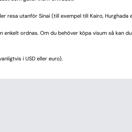
n enkelt 
kelt 
r resa utanför Sinai (till exempel till Kairo, Hurghada 
arm el 
kan enkelt ordnas. Om du behöver köpa visum så kan du 
nligtvis i USD eller euro).