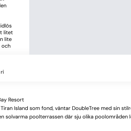
en 
dlös 
litet 
 lite 
 och 
 av 
ri
p av 
 vid 
Bay Resort
tt gym, 
iran Island som fond, väntar DoubleTree med sin stilren
er. 
den solvarma poolterrassen där sju olika poolområden l
teter 