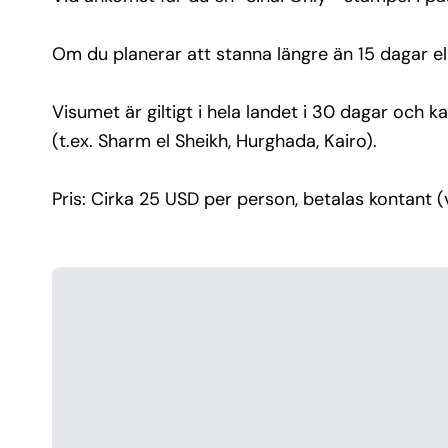
Visumet är giltigt i hela landet i 30 dagar och ka
ordnas. Om du behöver köpa visum så kan du en
Om du planerar att stanna längre än 15 dagar elle
göra det direkt på flygplatsen i Egypten (t.ex. Sh
Sheikh, Hurghada, Kairo).
Visumet är giltigt i hela landet i 30 dagar och 
Pris: Cirka 25 USD per person, betalas kontant 
(t.ex. Sharm el Sheikh, Hurghada, Kairo).
(vanligtvis i USD eller euro).
Pris: Cirka 25 USD per person, betalas kontant (va