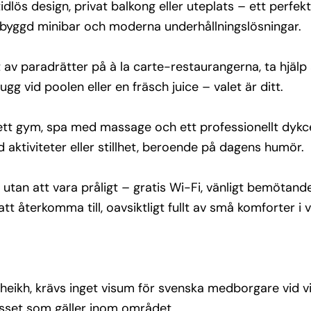
ös design, privat balkong eller uteplats – ett perfekt l
inbyggd minibar och moderna underhållningslösningar.
utan 
 fri 
t av paradrätter på à la carte-restaurangerna, ta hjäl
de 
ma till, 
gg vid poolen eller en fräsch juice – valet är ditt.
s ett gym, spa med massage och ett professionellt dykc
d aktiviteter eller stillhet, beroende på dagens humör.
eikh, 
stelser 
an att vara pråligt – gratis Wi-Fi, vänligt bemötande, 
att återkomma till, oavsiktligt fullt av små komforter i
set 
er resa 
r 
Sheikh, krävs inget visum för svenska medborgare vid vis
asset som gäller inom området.