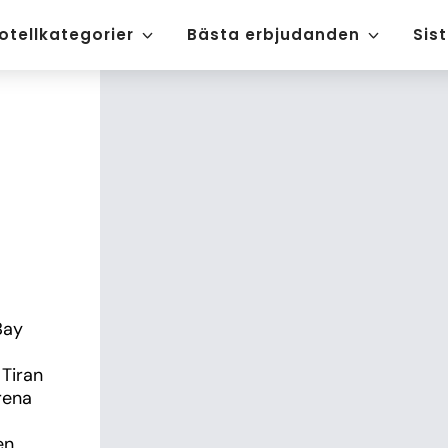
otellkategorier
Bästa erbjudanden
Sis
ay 
Tiran 
ena 
n 