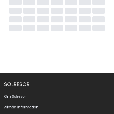
Visumet är giltigt i hela landet i 30 dagar och kan 
enkelt ordnas. Om du behöver köpa visum så kan du 
enkelt göra det direkt på flygplatsen i Egypten (t.ex. 
Sharm el Sheikh, Hurghada, Kairo).
Pris: Cirka 25 USD per person, betalas kontant 
(vanligtvis i USD eller euro).
SOLRESOR
Om Solresor
Allmän information