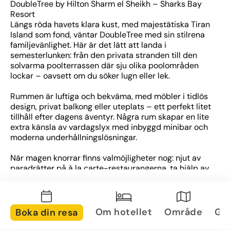
DoubleTree by Hilton Sharm el Sheikh – Sharks Bay 
Resort
Längs röda havets klara kust, med majestätiska Tiran 
Island som fond, väntar DoubleTree med sin stilrena 
familjevänlighet. Här är det lätt att landa i 
semesterlunken: från den privata stranden till den 
solvarma poolterrassen där sju olika poolområden 
lockar – oavsett om du söker lugn eller lek.
Rummen är luftiga och bekväma, med möbler i tidlös 
design, privat balkong eller uteplats – ett perfekt litet 
tillhåll efter dagens äventyr. Några rum skapar en lite 
extra känsla av vardagslyx med inbyggd minibar och 
moderna underhållningslösningar.
När magen knorrar finns valmöjligheter nog: njut av 
paradrätter på à la carte-restaurangerna, ta hjälp av 
rumsservice eller ladda energidepåerna med en 
generös bufféfrukost. Middag med utsikt, tilltugg vid 
poolen eller en fräsch juice – valet är ditt.
Om hotellet
Område
Gal
Boka din resa
För dig som gillar rörelse eller välmående finns ett 
gym, spa med massage och ett professionellt 