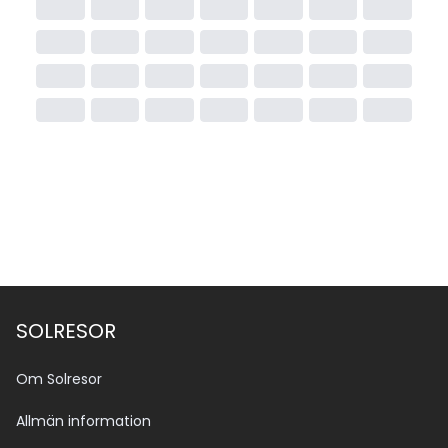
SOLRESOR
Om Solresor
Allmän information