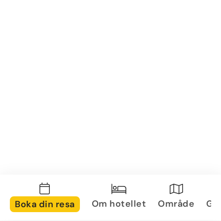
Om hotellet
Område
Gal
Boka din resa