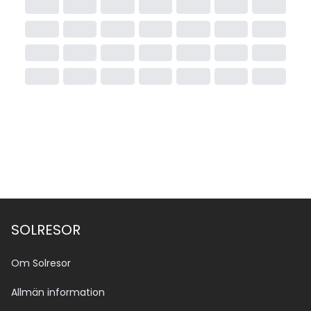
SOLRESOR
Om Solresor
Allmän information