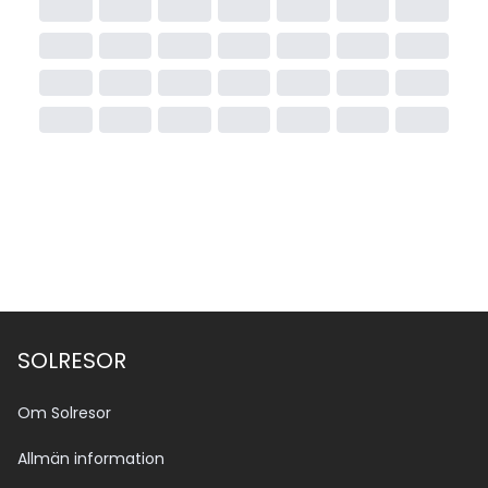
SOLRESOR
Om Solresor
Allmän information