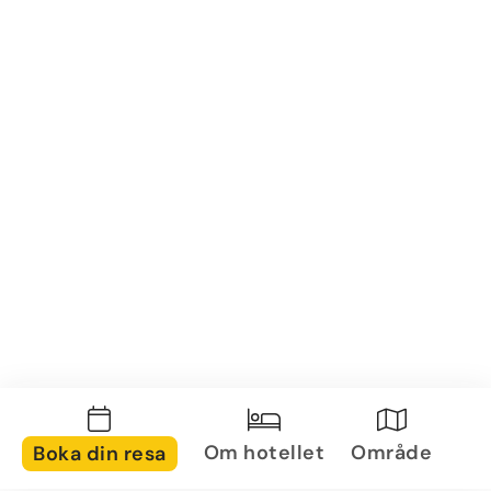
Om hotellet
Område
Boka din resa