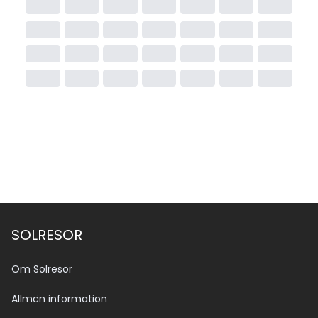
SOLRESOR
Om Solresor
Allmän information