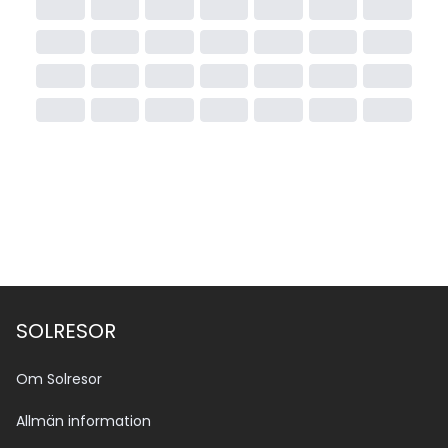
SOLRESOR
Om Solresor
Allmän information