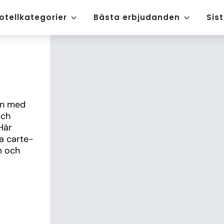
otellkategorier
Bästa erbjudanden
Sis
en med 
ch 
Här 
a carte-
 och 