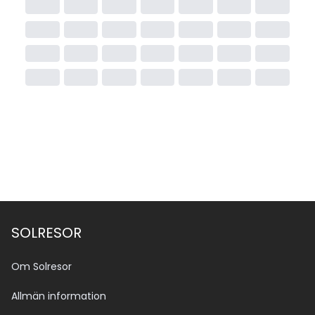
Om du planerar att stanna längre än 15 dagar eller 
resa utanför Sinai (till exempel till Kairo, Hurghada 
eller Luxor) behöver du ett egyptiskt visum.
Visumet är giltigt i hela landet i 30 dagar och kan 
enkelt ordnas. Om du behöver köpa visum så kan du 
enkelt göra det direkt på flygplatsen i Egypten (t.ex. 
Sharm el Sheikh, Hurghada, Kairo).
Pris: Cirka 25 USD per person, betalas kontant 
(vanligtvis i USD eller euro).
SOLRESOR
Om Solresor
Allmän information