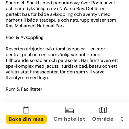
Sharm el-Sheikh, med panoramavy över Röda havet 
och nära dykvänliga rev i Na’ama Bay. Det är en 
perfekt bas för både avkoppling och äventyr, med 
närhet till både stadspuls och naturupplevelser som 
Ras Mohamed National Park.
Pool & Avkoppling
Resorten erbjuder två utomhuspooler – en stor 
central pool och en barnvänlig variant – med 
tillhörande solstolar och parasoller. Här finns även ett 
spa-komplex med jacuzzi, turkiskt bad, bastu och ett 
välutrustat fitnesscenter, för den som vill varva 
äventyren med lugn. 
Rum & Faciliteter
Med cirka 131–215 luftkonditionerade rum och sviter 
erbjuder resorten gott om alternativ för olika typer av 
resenärer. Rummen är ljusa och stilfullt inredda, har 
minibar, satellit-TV, privat badrum och balkong eller 
Om hotellet
Område
Gal
Boka din resa
terrass med utsikt mot pool, trädgård eller hav. Det 