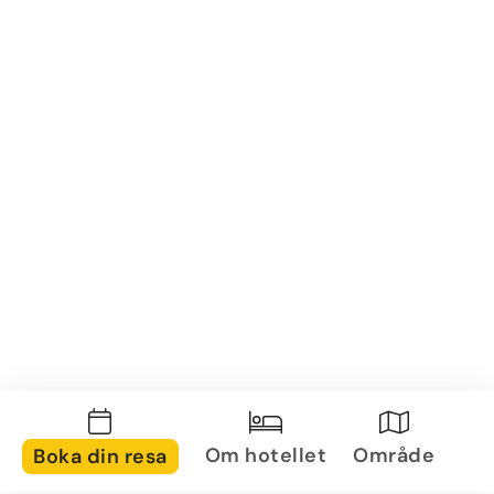
Om hotellet
Område
Boka din resa