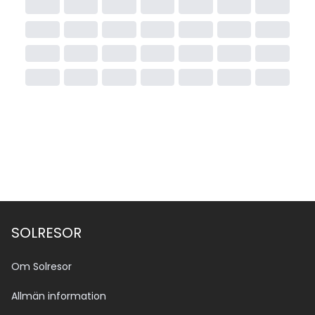
SOLRESOR
Om Solresor
Allmän information