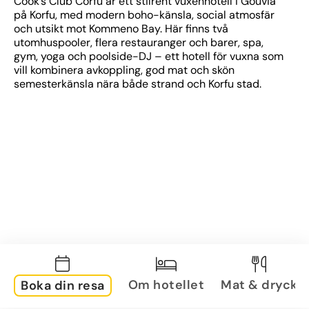
Cook’s Club Corfu är ett stilrent vuxenhotell i Gouvia 
på Korfu, med modern boho-känsla, social atmosfär 
och utsikt mot Kommeno Bay. Här finns två 
utomhuspooler, flera restauranger och barer, spa, 
gym, yoga och poolside-DJ – ett hotell för vuxna som 
vill kombinera avkoppling, god mat och skön 
semesterkänsla nära både strand och Korfu stad.
Om hotellet
Mat & dryck
Boka din resa